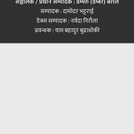
सञ्चालक / प्रधान सम्पादक : डम्मरु (डम्बर) बराल
सम्पादक : दामोदर भट्टराई
डेक्स सम्पादक : नर्वदा निरौला
प्रवन्धक : याम बहादुर बुढाथोकी