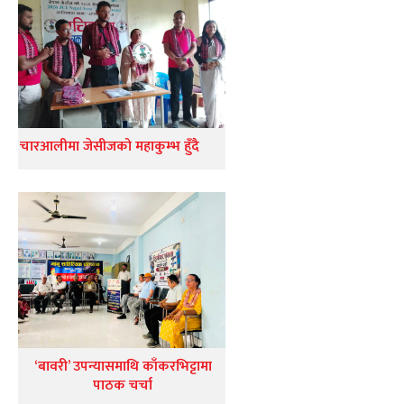
चारआलीमा जेसीजको महाकुम्भ हुँदै
‘बावरी’ उपन्यासमाथि काँकरभिट्टामा
पाठक चर्चा