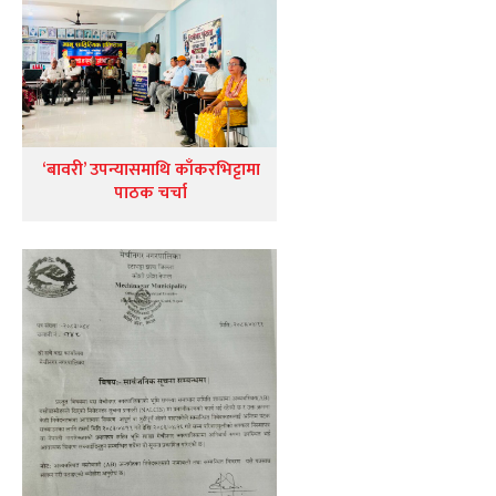
‘बावरी’ उपन्यासमाथि काँकरभिट्टामा
पाठक चर्चा