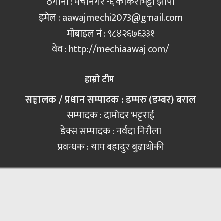
ठेगाना : मेचीनगर -६ काँकरभिट्टा झापा
इमेल :
aawajmechi2073@gmail.com
मोबाइल नं‍ : ९८४२६७६३३१
वेव : http://mechiaawaj.com/
हाम्रो टीम
सञ्चालक / प्रधान सम्पादक : डम्मरु (डम्बर) बराल
सम्पादक : दामोदर भट्टराई
डेक्स सम्पादक : नर्वदा निरौला
प्रवन्धक : याम बहादुर बुढाथोकी