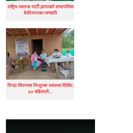
राष्ट्रिय स्वतन्त्र पार्टी झापाको सभापतिमा
मेचीनगरका भण्डारी
निन्दा सिरानमा निःशुल्क स्वास्थ्य शिविर,
६० महिलाले…