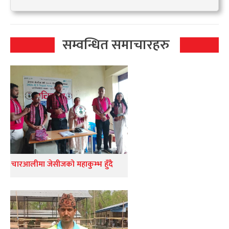
सम्वन्धित समाचारहरु
चारआलीमा जेसीजको महाकुम्भ हुँदै