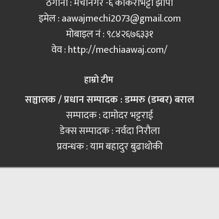
ठेगाना : मेचीनगर -६ काँकरभिट्टा झापा
इमेल :
aawajmechi2073@gmail.com
मोबाइल नं‍ : ९८४२६७६३३१
वेव : http://mechiaawaj.com/
हाम्रो टीम
सञ्चालक / प्रधान सम्पादक : डम्मरु (डम्बर) बराल
सम्पादक : दामोदर भट्टराई
डेक्स सम्पादक : नर्वदा निरौला
प्रवन्धक : याम बहादुर बुढाथोकी