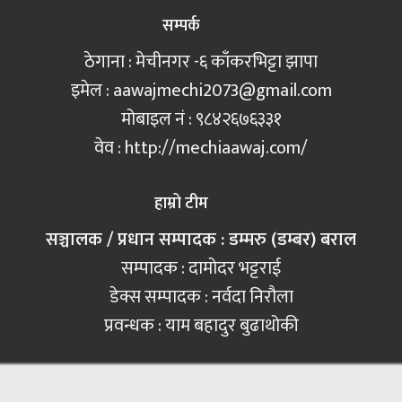
सम्पर्क
ठेगाना : मेचीनगर -६ काँकरभिट्टा झापा
इमेल :
aawajmechi2073@gmail.com
मोबाइल नं‍ : ९८४२६७६३३१
वेव : http://mechiaawaj.com/
हाम्रो टीम
सञ्चालक / प्रधान सम्पादक : डम्मरु (डम्बर) बराल
सम्पादक : दामोदर भट्टराई
डेक्स सम्पादक : नर्वदा निरौला
प्रवन्धक : याम बहादुर बुढाथोकी