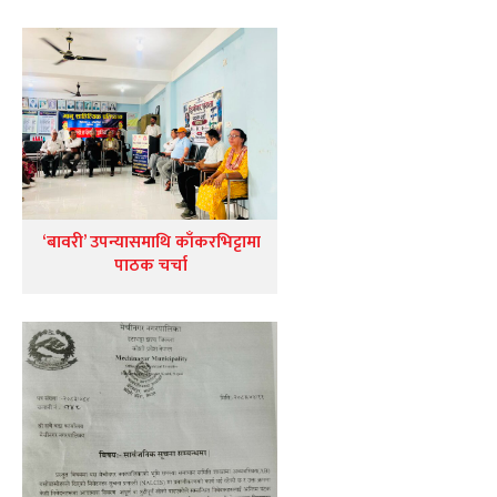
‘बावरी’ उपन्यासमाथि काँकरभिट्टामा
पाठक चर्चा