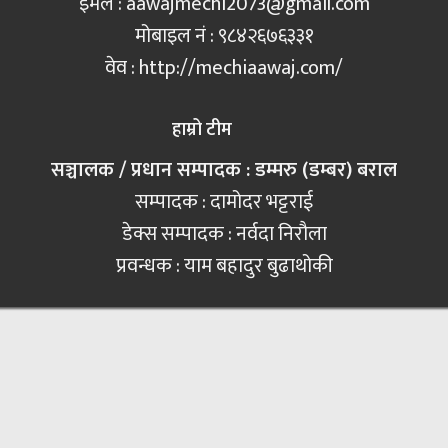
इमेल :
aawajmechi2073@gmail.com
मोबाइल नं‍ : ९८४२६७६३३१
वेव : http://mechiaawaj.com/
हाम्रो टीम
सञ्चालक / प्रधान सम्पादक : डम्मरु (डम्बर) बराल
सम्पादक : दामोदर भट्टराई
डेक्स सम्पादक : नर्वदा निरौला
प्रवन्धक : याम बहादुर बुढाथोकी