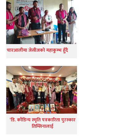
चारआलीमा जेसीजको महाकुम्भ हुँदै
‘डि. कौडिन्य स्मृति पत्रकारिता पुरस्कार
तिम्सिनालाई