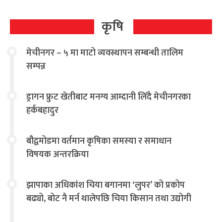
कृषि
मेचीनगर – ५ मा माटो व्यवस्थापन सम्बन्धी तालिम
सम्पन्न
ड्रागन फ्रुट खेतीबाट मनग्य आम्दानी लिँदै मेचीनगरका
हर्कबहादुर
बौद्वमोडमा वर्तमान कृषिका समस्या र समाधान
विषयक अन्तरक्रिया
झापाका अधिकांश चिया बगानमा ‘लुपर’ को प्रकोप
बढ्यो, बोट नै मर्न थालेपछि चिया किसान तथा उद्योगी
चिन्तित